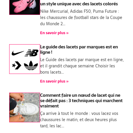
un style unique avec des lacets colorés
Nike Mercurial, Adidas F50, Puma Future :
les chaussures de football stars de la Coupe
du Monde 2…
En savoir plus »
Le guide des lacets par marques est en
ligne !
Le Guide des lacets par marque est en ligne,
et il grandit chaque semaine Choisir les
bons lacets…
En savoir plus »
Comment faire un nœud de lacet qui ne
se défait pas : 3 techniques qui marchent
vraiment
Ça arrive à tout le monde : vous lacez vos
chaussures le matin, et deux heures plus
tard, les lac…