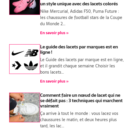
un style unique avec des lacets colorés
Nike Mercurial, Adidas F50, Puma Future :
les chaussures de football stars de la Coupe
du Monde 2…
En savoir plus »
Le guide des lacets par marques est en
ligne !
Le Guide des lacets par marque est en ligne,
et il grandit chaque semaine Choisir les
bons lacets…
En savoir plus »
Comment faire un nœud de lacet qui ne
se défait pas : 3 techniques qui marchent
vraiment
Ça arrive à tout le monde : vous lacez vos
chaussures le matin, et deux heures plus
tard, les lac…