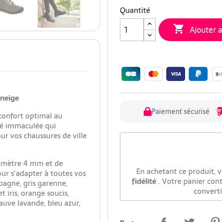
Quantité

Ajouter 
 neige
Paiement sécurisé
 confort optimal au
té immaculée qui
ur vos chaussures de ville
iamètre 4 mm et de
En achetant ce produit, 
our s'adapter à toutes vos
fidélité
. Votre panier con
pagne, gris garenne,
convert
t iris, orange soucis,
auve lavande, bleu azur,