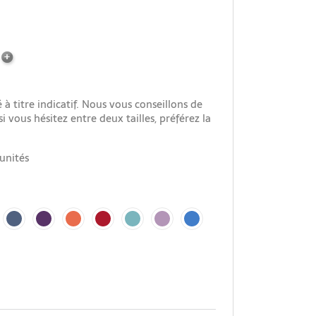
à titre indicatif. Nous vous conseillons de
i vous hésitez entre deux tailles, préférez la
unités
ne
bleu airelles
violet iris
orange soucis
rouge passion
bleu turquoise
mauve lavande
bleu azur
pe