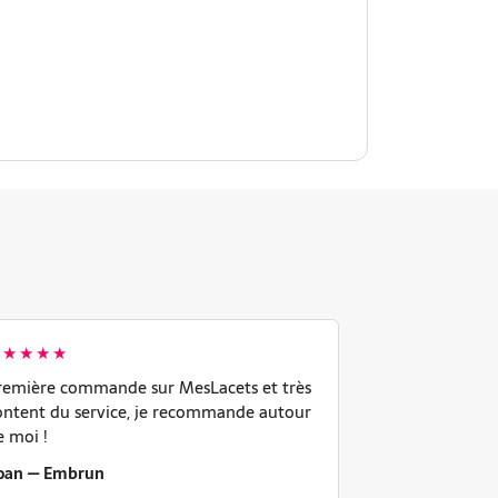
★★★★★
★★★★★
remière commande sur MesLacets et très
J'étais dans l
ontent du service, je recommande autour
reçu super vite
e moi !
Parfait, rien à
oan — Embrun
François — Na