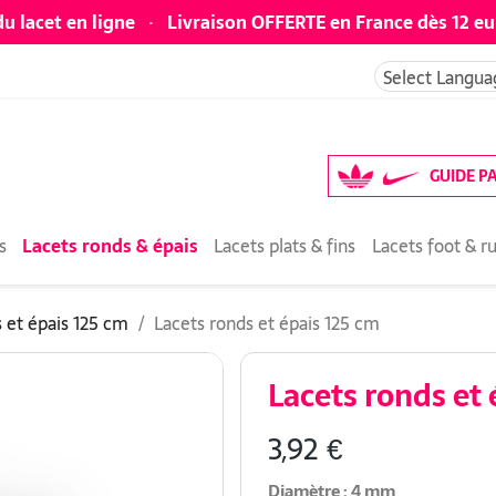
du lacet en ligne
·
Livraison OFFERTE en France dès 12 eu
Select Langua
GUIDE P
s
Lacets ronds & épais
Lacets plats & fins
Lacets foot & r
 et épais 125 cm
Lacets ronds et épais 125 cm
Lacets ronds et 
3,92 €
Diamètre : 4 mm