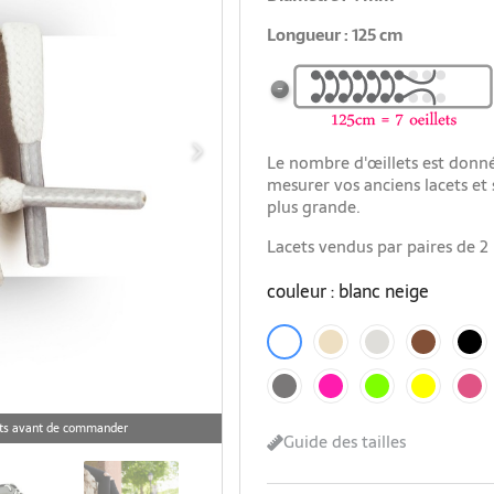
Longueur : 125 cm
Le nombre d'œillets est donné 
mesurer vos anciens lacets et s
plus grande.
Lacets vendus par paires de 2 
couleur : blanc neige
beige champagne
gris garenne
marron acajou
noir ébè
blanc neige
gris source
rose fluo
vert fluo
jaune fluo
rose tuli
cets avant de commander
Guide des tailles