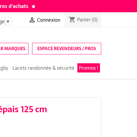
ros d'achats
Panier
(0)
shopping_cart
Connexion

ge
▼
AR MARQUES
ESPACE REVENDEURS / PROS
ugby
Lacets randonnée & sécurité
Promos !
épais 125 cm