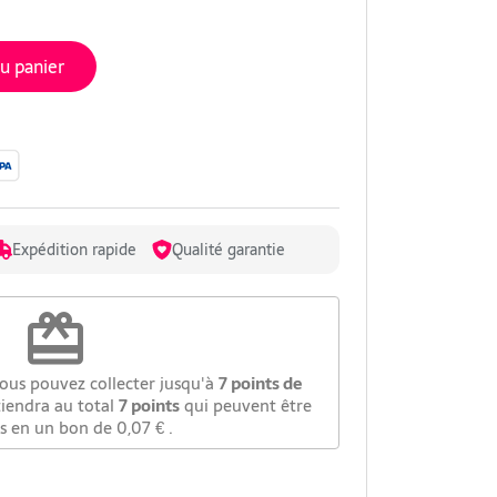
au panier
Expédition rapide
Qualité garantie
redeem
vous pouvez collecter jusqu'à
7
points de
tiendra au total
7
points
qui peuvent être
is en un bon de
0,07 €
.