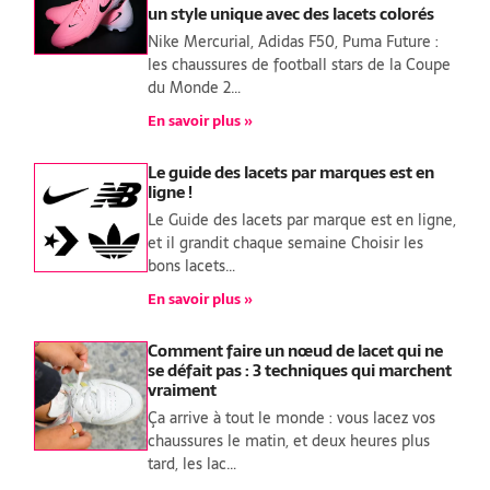
un style unique avec des lacets colorés
Nike Mercurial, Adidas F50, Puma Future :
les chaussures de football stars de la Coupe
du Monde 2…
En savoir plus »
Le guide des lacets par marques est en
ligne !
Le Guide des lacets par marque est en ligne,
et il grandit chaque semaine Choisir les
bons lacets…
En savoir plus »
Comment faire un nœud de lacet qui ne
se défait pas : 3 techniques qui marchent
vraiment
Ça arrive à tout le monde : vous lacez vos
chaussures le matin, et deux heures plus
tard, les lac…