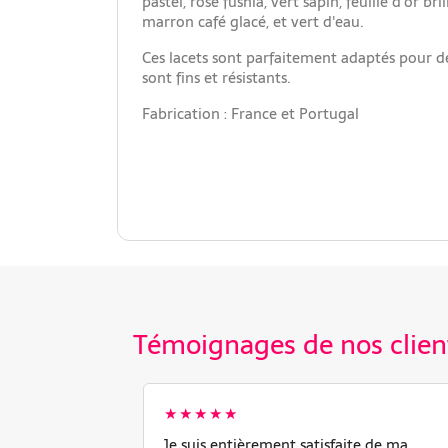
pastel, rose fushia, vert sapin, feuille d'or bri
marron café glacé, et vert d'eau.
Ces lacets sont parfaitement adaptés pour des
sont fins et résistants.
Fabrication : France et Portugal
Témoignages de nos clien
★★★★★
Je suis entièrement satisfaite de ma