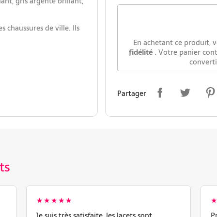
llant, gris argenté brillant,
 chaussures de ville. Ils
En achetant ce produit, 
fidélité
. Votre panier con
convert
Partager
ts
★★★★★
Je suis très satisfaite, les lacets sont
P