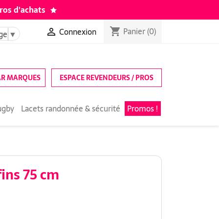
ros d'achats
Panier
(0)
shopping_cart
Connexion

ge
▼
AR MARQUES
ESPACE REVENDEURS / PROS
ugby
Lacets randonnée & sécurité
Promos !
fins 75 cm