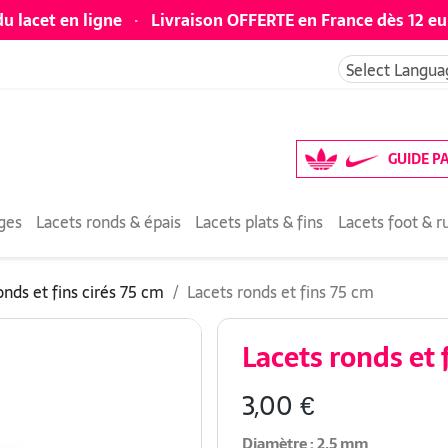
du lacet en ligne
·
Livraison OFFERTE en France dès 12 eu
Select Langua
GUIDE P
rges
Lacets ronds & épais
Lacets plats & fins
Lacets foot & r
onds et fins cirés 75 cm
Lacets ronds et fins 75 cm
Lacets ronds et 
3,00 €
Diamètre : 2,5 mm