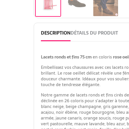
DESCRIPTION
DÉTAILS DU PRODUIT
Lacets ronds et fins 75 cm
en coloris
rose oei
Embellissez vos chaussures avec ces lacets ron
brillant. Le rose oeillet délicat révèle une fé
douceur charmante. Idéaux pour vos souliers 
touche de tendresse élégante.
Notre gamme de lacets ronds et fins cirés d
déclinée en 26 coloris pour s'adapter à toute
blanc neige, beige champagne, gris garenne, 
acajou, noir ébène, rouge bourgogne, bleu airel
armée, jaune canaris, orange soucis, rouge pa
vert pastourelle, mauve lavande, bleu azur, bl