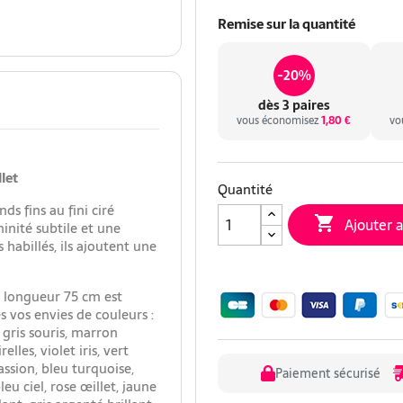
Remise sur la quantité
-20%
dès 3 paires
vous économisez
1,80 €
vo
llet
Quantité
ds fins au fini ciré

Ajouter 
minité subtile et une
habillés, ils ajoutent une
e longueur 75 cm est
s vos envies de couleurs :
gris souris, marron
les, violet iris, vert
ssion, bleu turquoise,
Paiement sécurisé
eu ciel, rose œillet, jaune