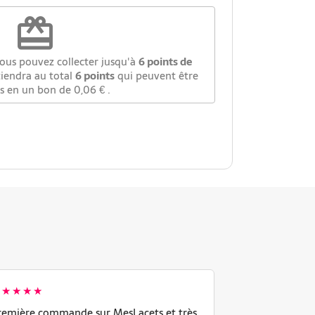
redeem
vous pouvez collecter jusqu'à
6
points de
tiendra au total
6
points
qui peuvent être
is en un bon de
0,06 €
.
★★★★★
★★★★★
remière commande sur MesLacets et très
J'étais dans l