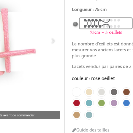
Longueur : 75 cm
Le nombre d'œillets est donné 
mesurer vos anciens lacets et s
plus grande.
Lacets vendus par paires de 2 
couleur : rose oeillet
blanc neige
beige champagne
gris garenne
gris souris
marron ac
rouge passion
bleu turquoise
vert pastourelle
mauve lavande
bleu azur
marron café glacé
vert d'eau
cets avant de commander
Guide des tailles