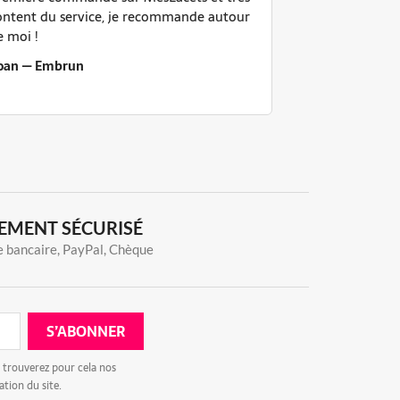
ontent du service, je recommande autour
reçu super vite
e moi !
Parfait, rien à
oan — Embrun
François — Na
EMENT SÉCURISÉ
 bancaire, PayPal, Chèque
 trouverez pour cela nos
ation du site.