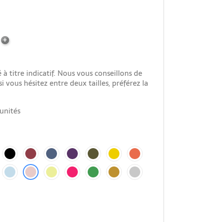
à titre indicatif. Nous vous conseillons de
i vous hésitez entre deux tailles, préférez la
unités
ajou
noir ébène
rouge bourgogne
bleu airelles
violet iris
vert armée
jaune canaris
orange soucis
bleu ciel
jaune pastel
rose fushia
vert sapin
feuille d'or brillant
gris argenté brillant
rose oeillet