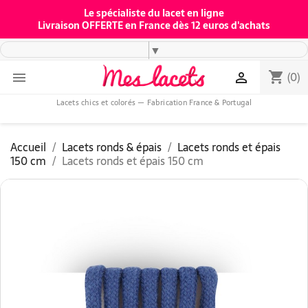
Le spécialiste du lacet en ligne
Livraison OFFERTE en France dès 12 euros d'achats
▼
(0)
shopping_cart


Lacets chics et colorés — Fabrication France & Portugal
Accueil
Lacets ronds & épais
Lacets ronds et épais
150 cm
Lacets ronds et épais 150 cm